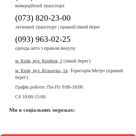
комерційний транспорт
Орендуйте BMW 740i у
KTrans Rental
та переконайтеся, що
преміальний автомобіль може бути доступним без зайвих
(073) 820-23-00
турбот.
легковий транспорт | правий/лівий берег
(093) 963-02-25
оренда авто з правом викупу
м. Київ, вул. Крайня, 1
(лівий берег)
м. Київ, вул. Кільцева, 1в
. Територія Метро (правий
берег)
Графік роботи:
Пн-Пт 9:00-18:00
Сб 10:00-15:00
Ми в соціальних мережах: