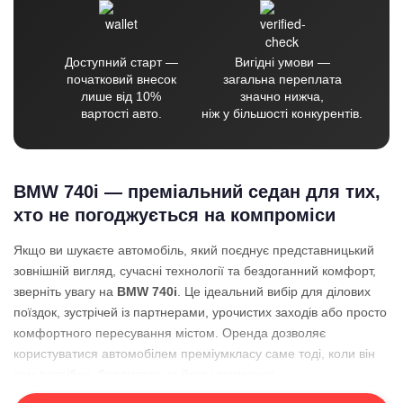
Доступний старт —
Вигідні умови —
початковий внесок
загальна переплата
лише від 10%
значно нижча,
вартості авто.
ніж у більшості конкурентів.
BMW 740i — преміальний седан для тих,
хто не погоджується на компроміси
Якщо ви шукаєте автомобіль, який поєднує представницький
зовнішній вигляд, сучасні технології та бездоганний комфорт,
зверніть увагу на
BMW 740i
. Це ідеальний вибір для ділових
поїздок, зустрічей із партнерами, урочистих заходів або просто
комфортного пересування містом. Оренда дозволяє
користуватися автомобілем преміумкласу саме тоді, коли він
вам потрібен, без витрат на його утримання.