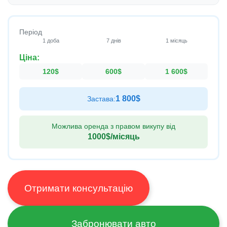
Період
1 доба
7 днів
1 місяць
Ціна:
120$
600$
1 600$
1 800$
Застава:
Можлива оренда з правом викупу від
1000$
/місяць
Отримати консультацію
Забронювати авто