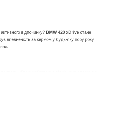
 активного відпочинку?
BMW 428 xDrive
стане
ує впевненість за кермом у будь-яку пору року.
ння.
 приводу xDrive забезпечує відмінне зчеплення з
 водійське місце та сучасне оснащення
печуючи легке та прогнозоване керування. BMW
нання потужності, комфорту та безпеки.