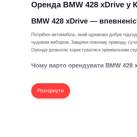
Оренда BMW 428 xDrive у К
BMW 428 xDrive — впевненіс
Потрібен автомобіль, який однаково добре підход
чудовим вибором. Завдяки повному приводу, сучас
Оренда дозволяє користуватися преміальним седан
Чому варто орендувати BMW 428 x
BMW 428 xDrive 2015 року
— це сучасний седан, 
дорогою та стабільність руху незалежно від пого
Розгорнути
створюють комфортну атмосферу навіть під час т
428 xDrive чудово підходить як для міських марш
Чому клієнти обирають KTra