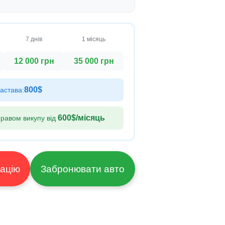
7 днів
1 місяць
12 000 грн
35 000 грн
800$
астава:
600$
/місяць
равом викупу від
ультацію
Забронювати авто