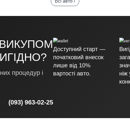
Всі авто ›
 ВИКУПОМ
Доступний старт —
Виг
ВИГІДНО?
початковий внесок
заг
лише від 10%
зна
них процедур і
вартості авто.
ніж 
кон
(093) 963-02-25