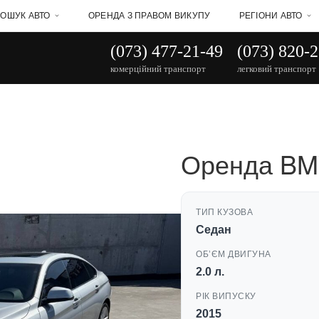
ОШУК АВТО
ОРЕНДА З ПРАВОМ ВИКУПУ
РЕГІОНИ АВТО
(073) 477-21-49
(073) 820-
комерційний транспорт
легковий транспорт
Оренда BM
ТИП КУЗОВА
Седан
ОБʼЄМ ДВИГУНА
2.0 л.
РІК ВИПУСКУ
2015