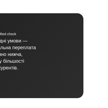
ідні умови —
альна переплата
чно нижча,
у більшості
курентів.