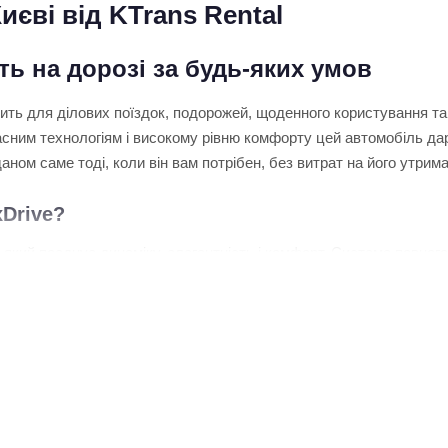
иєві від KTrans Rental
ть на дорозі за будь-яких умов
ить для ділових поїздок, подорожей, щоденного користування та
ним технологіям і високому рівню комфорту цей автомобіль дар
ом саме тоді, коли він вам потрібен, без витрат на його утрима
Drive?
який поєднує динаміку, елегантність і комфорт. Система повного
дних умов. Просторий салон із якісним оздобленням, ергономічне
ривалих поїздок. Автомобіль швидко реагує на дії водія, забез
рутів, так і для подорожей трасами, де особливо цінується поєд
ns Rental?