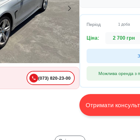
Період
1 доба
Ціна:
2 700 грн
З
Можлива оренда з п
(073) 820-23-00
Отримати конс