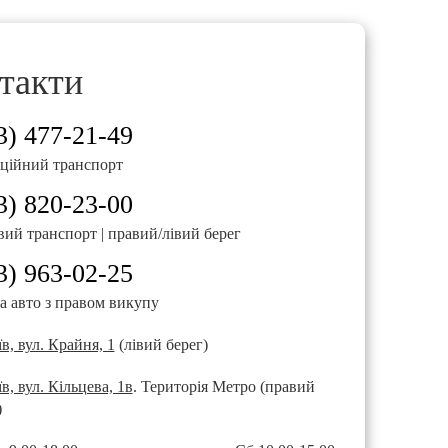
озумілим і максимально зручним для кожного клієнта.
такти
луговування;
мальностей;
3) 477-21-49
ційний транспорт
валий термін;
3) 820-23-00
вий транспорт | правий/лівий берег
ього періоду користування автомобілем.
3) 963-02-25
а авто з правом викупу
який відчувається з перших кілометр
в, вул. Крайня, 1
(лівий берег)
их зустрічей, сімейних поїздок, подорожей Україною або просто
в, вул. Кільцева, 1в
. Територія Метро (правий
 чудові ходові характеристики, щоб кожна поїздка приносила за
)
крийте для себе всі переваги сучасного сервісу автопрокату з 