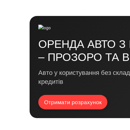
ОРЕНДА АВТО З
– ПРОЗОРО ТА 
Авто у користування без склад
кредитів
Отримати розрахунок