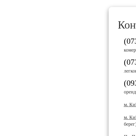
Ми прагнемо, щоб процес оренди був простим, зр
Наші переваги:
Кон
автомобілі проходять регулярне технічне обс
швидке оформлення договору без зайвих фор
(07
чесні умови оренди без прихованих платежів;
комер
можливість оренди від однієї доби або на три
(07
оренда автомобілів із правом викупу;
легко
професійна підтримка менеджерів протягом ус
(09
оренд
BMW 428 xDrive — комфорт, 
м. Киї
Цей автомобіль стане чудовим вибором для ділов
м. Киї
преміальний рівень оснащення, сучасний дизайн і
берег
Орендуйте BMW 428 xDrive у
KTrans Rental
та від