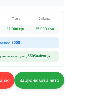
7 днів
1 місяць
11 000 грн
35 000 грн
800$
астава:
550$
/місяць
равом викупу від
ультацію
Забронювати авто