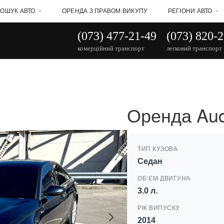
ОШУК АВТО
ОРЕНДА З ПРАВОМ ВИКУПУ
РЕГІОНИ АВТО
(073) 477-21-49
(073) 820-
комерційний транспорт
легковий транспорт
Оренда Aud
ТИП КУЗОВА
Седан
ОБʼЄМ ДВИГУНА
3.0 л.
РІК ВИПУСКУ
2014