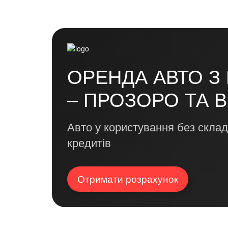
ОРЕНДА АВТО З
– ПРОЗОРО ТА 
Авто у користування без склад
кредитів
Отримати розрахунок