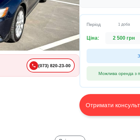
Період
1 доба
Ціна:
2 500 грн
З
(073) 820-23-00
Можлива оренда з п
Отримати конс