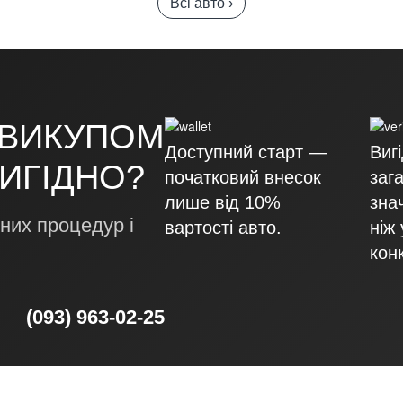
Всі авто ›
 ВИКУПОМ
Доступний старт —
Виг
ВИГІДНО?
початковий внесок
заг
лише від 10%
зна
них процедур і
вартості авто.
ніж 
кон
(093) 963-02-25