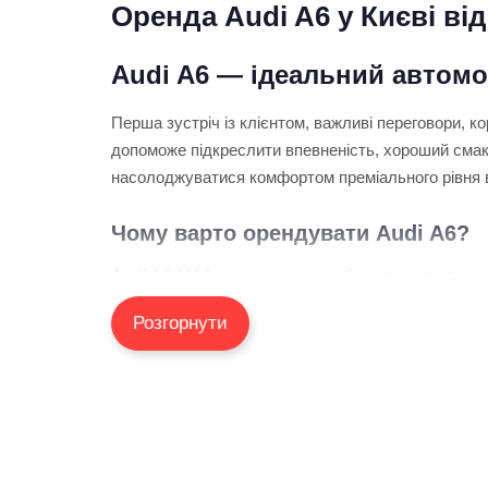
Оренда Audi A6 у Києві від
Audi A6 — ідеальний автомо
Перша зустріч із клієнтом, важливі переговори, к
допоможе підкреслити впевненість, хороший смак 
насолоджуватися комфортом преміального рівня в
Чому варто орендувати Audi A6?
Audi A6 2014 року
оснащений
бензиновим двигу
комфорт навіть під час тривалих поїздок. Просто
Розгорнути
подорожей або щоденного користування.
KTrans Rental — оренда авто
Ми працюємо для тих, хто цінує свій час і хоче 