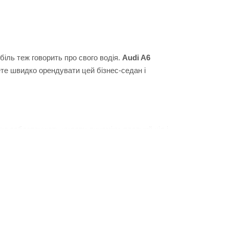
біль теж говорить про свого водія.
Audi A6
те швидко орендувати цей бізнес-седан і
 що забезпечують чудову динаміку, плавний хід і
 автомобіль відмінним вибором для роботи,
ми вдосконалили процес оренди так, щоб він