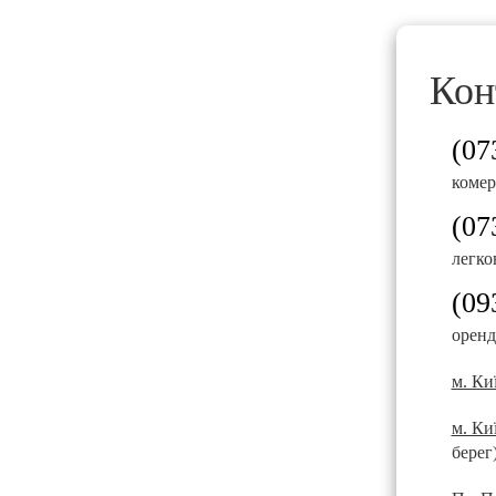
займав лише кілька хвилин, а клієнти отримували 
Чому клієнти обирають KTrans Rental?
Кон
7+ років успішної роботи на ринку автопрокату
Понад 200 автомобілів у власному автопарку —
(07
Оформлення оренди від 5 хвилин без зайвої б
комер
Технічно справні автомобілі, які регулярно п
(07
Прозорі умови співпраці без прихованих плате
легко
Професійна підтримка менеджерів на кожному 
(09
оренд
Audi A6 — бізнес-клас, який
м. Киї
Audi A6 давно заслужив репутацію одного з найкр
м. Киї
підходить для ділових поїздок, сімейних подоро
берег
Орендуйте Audi A6 у
KTrans Rental
та отримайте а