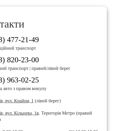
саме той автомобіль, який їм потрібен.
такти
 України.
 від компактних моделей до преміальних седанів, кросоверів і 
3) 477-21-49
юрократії.
ційний транспорт
роходять обслуговування.
3) 820-23-00
жів.
вий транспорт | правий/лівий берег
етапі оренди.
3) 963-02-25
а авто з правом викупу
 дарує комфорт
в, вул. Крайня, 1
(лівий берег)
ащих седанів у своєму класі. Він поєднує потужність, комфорт і
в, вул. Кільцева, 1в
. Територія Метро (правий
жей або просто комфортного пересування Києвом.
)
втомобіль, який зробить кожну поїздку комфортною, а процес о