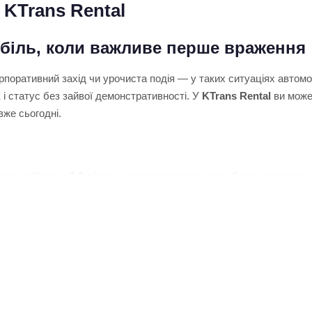
 KTrans Rental
біль, коли важливе перше враження
орпоративний захід чи урочиста подія — у таких ситуаціях автомо
і статус без зайвої демонстративності. У
KTrans Rental
ви може
же сьогодні.
ном об'ємом 3.0 літра
та
автоматичною коробкою передач
,
рий салон, якісне оздоблення та сучасне оснащення роблять цей
мобілів, якій довіряють
отримати автомобіль без зайвих формальностей. За роки роботи 