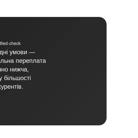
ідні умови —
альна переплата
чно нижча,
у більшості
курентів.