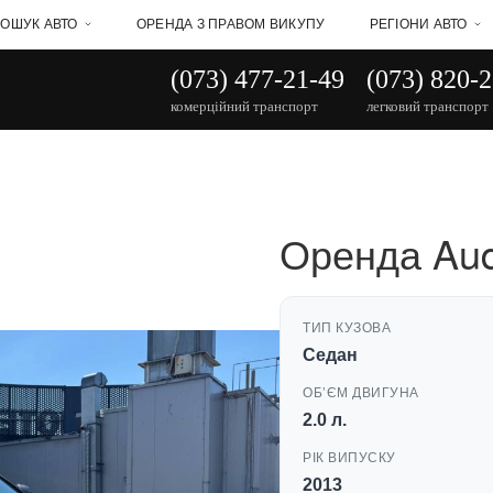
ОШУК АВТО
ОРЕНДА З ПРАВОМ ВИКУПУ
РЕГІОНИ АВТО
(073) 477-21-49
(073) 820-
комерційний транспорт
легковий транспорт
Оренда Aud
ТИП КУЗОВА
Седан
ОБʼЄМ ДВИГУНА
2.0 л.
РІК ВИПУСКУ
2013