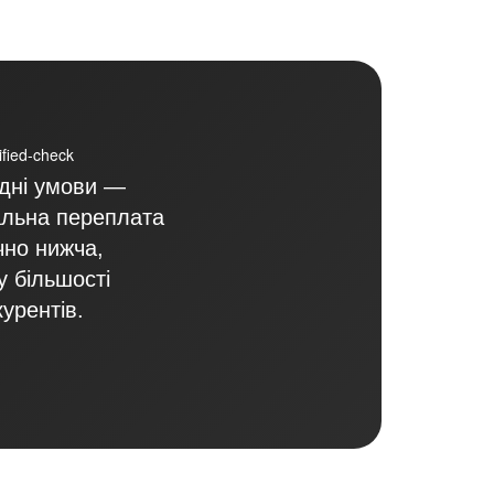
ідні умови —
альна переплата
чно нижча,
у більшості
курентів.