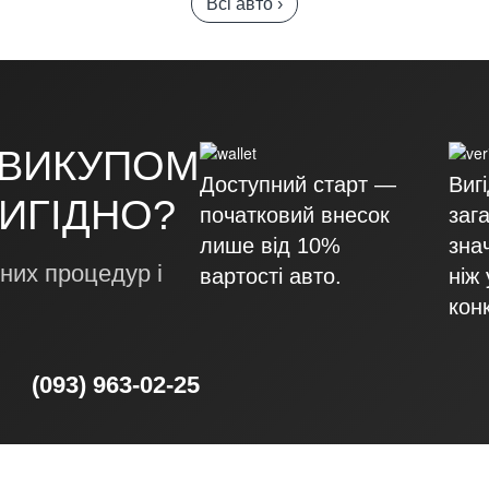
Всі авто ›
 ВИКУПОМ
Доступний старт —
Виг
ВИГІДНО?
початковий внесок
заг
лише від 10%
зна
них процедур і
вартості авто.
ніж 
кон
(093) 963-02-25