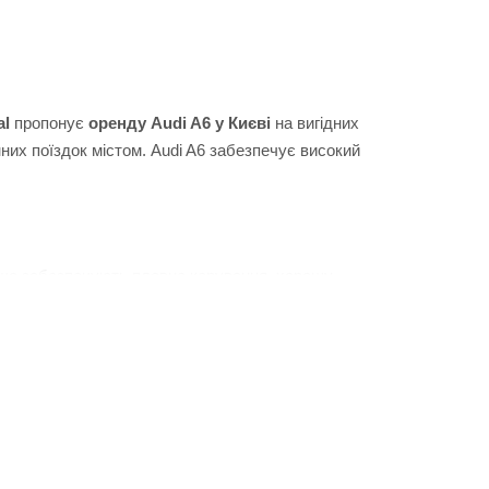
al
пропонує
оренду Audi A6 у Києві
на вигідних
их поїздок містом. Audi A6 забезпечує високий
 що забезпечують плавне керування, хорошу
роблять цей автомобіль чудовим вибором як для
 широкий вибір автомобілів, а й сервіс, який