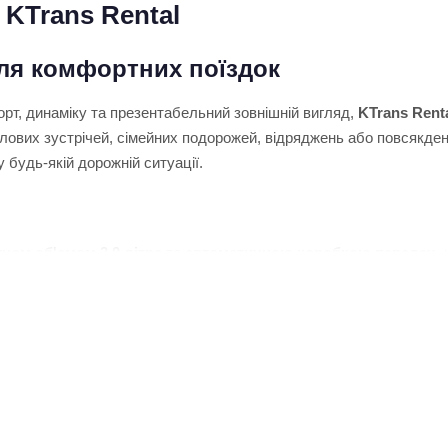
 KTrans Rental
для комфортних поїздок
рт, динаміку та презентабельний зовнішній вигляд,
KTrans Rent
ових зустрічей, сімейних подорожей, відряджень або повсякденн
 будь-якій дорожній ситуації.
ном об'ємом 2.0 літра
та
автоматичною коробкою передач
,
сторий салон, якісні матеріали оздоблення та місткий багажник 
відстані.
KTrans Rental?
ьно зручною для кожного клієнта. Саме тому пропонуємо не лише