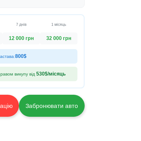
7 днів
1 місяць
12 000 грн
32 000 грн
800$
астава:
530$
/місяць
равом викупу від
ультацію
Забронювати авто