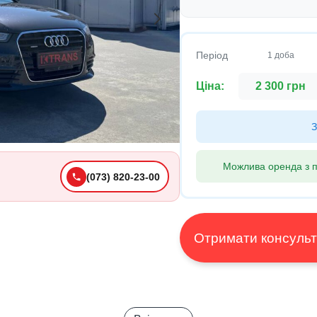
Період
1 доба
Ціна:
2 300 грн
З
Можлива оренда з п
(073) 820-23-00
Отримати конс