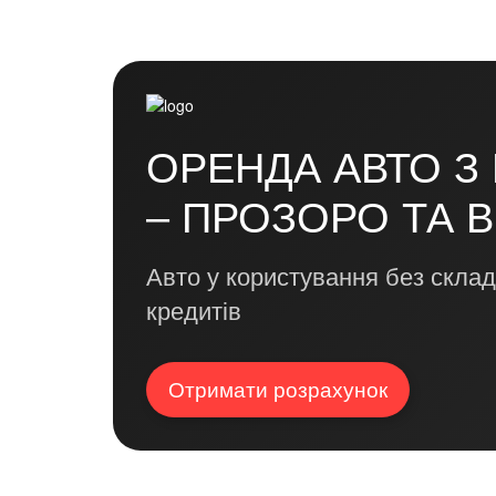
ОРЕНДА АВТО З
– ПРОЗОРО ТА 
Авто у користування без склад
кредитів
Отримати розрахунок