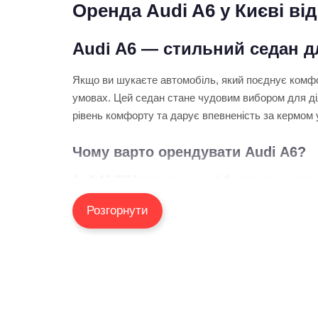
Оренда Audi A6 у Києві від
Audi A6 — стильний седан 
Якщо ви шукаєте автомобіль, який поєднує комфо
умовах. Цей седан стане чудовим вибором для діл
рівень комфорту та дарує впевненість за кермом у
Чому варто орендувати Audi A6?
Audi A6 2013 року
оснащений
бензиновим двигу
динаміку та комфорт під час кожної поїздки. Про
Розгорнути
міських маршрутів, так і для подорожей на далекі 
Що ви отримуєте, обираючи 
Ми прагнемо зробити оренду автомобіля максимал