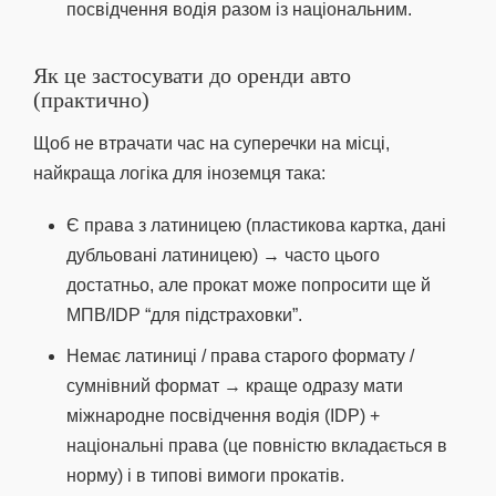
посвідчення водія разом із національним.
Як це застосувати до оренди авто
(практично)
Щоб не втрачати час на суперечки на місці,
найкраща логіка для іноземця така:
Є права з латиницею (пластикова картка, дані
дубльовані латиницею) → часто цього
достатньо, але прокат може попросити ще й
МПВ/IDP “для підстраховки”.
Немає латиниці / права старого формату /
сумнівний формат → краще одразу мати
міжнародне посвідчення водія (IDP) +
національні права (це повністю вкладається в
норму) і в типові вимоги прокатів.